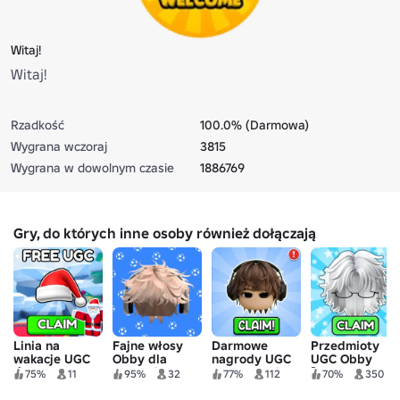
Witaj!
Witaj!
Rzadkość
100.0% (Darmowa)
Wygrana wczoraj
3815
Wygrana w dowolnym czasie
1886769
Gry, do których inne osoby również dołączają
Linia na
Fajne włosy
Darmowe
Przedmioty
wakacje UGC
Obby dla
nagrody UGC
UGC Obby
🎄
chłopców
dla chłopców -
[AFK lub Play]
75%
11
95%
32
77%
112
70%
350
[UGC HAIR]
Obby
🎁