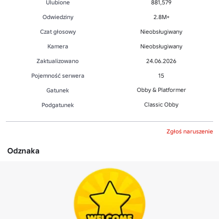
Ulubione
881,579
Odwiedziny
2.8M+
Czat głosowy
Nieobsługiwany
Kamera
Nieobsługiwany
Zaktualizowano
24.06.2026
Pojemność serwera
15
Obby & Platformer
Gatunek
Classic Obby
Podgatunek
Zgłoś naruszenie
Odznaka