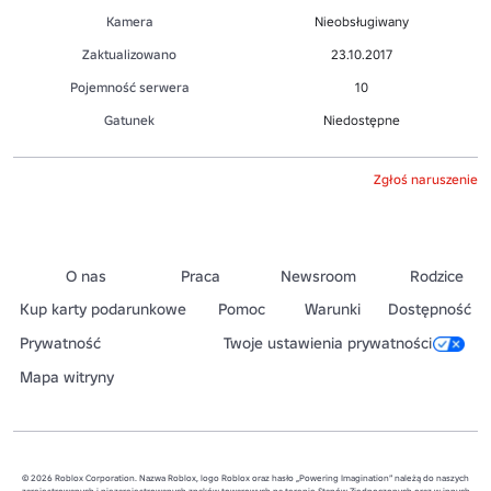
Kamera
Nieobsługiwany
Zaktualizowano
23.10.2017
Pojemność serwera
10
Gatunek
Niedostępne
Zgłoś naruszenie
O nas
Praca
Newsroom
Rodzice
Kup karty podarunkowe
Pomoc
Warunki
Dostępność
Prywatność
Twoje ustawienia prywatności
Mapa witryny
© 2026 Roblox Corporation. Nazwa Roblox, logo Roblox oraz hasło „Powering Imagination” należą do naszych
zarejestrowanych i niezarejestrowanych znaków towarowych na terenie Stanów Zjednoczonych oraz w innych