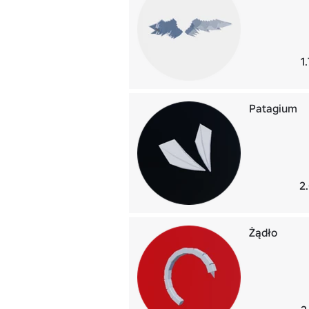
1
Patagium
2
Żądło