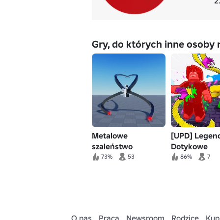
2
Gry, do których inne osoby 
Metalowe
[UPD] Legen
szaleństwo
Dotykowe
73%
53
86%
7
O nas
Praca
Newsroom
Rodzice
Kup