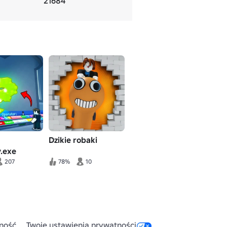
21684
Dzikie robaki
.exe
207
78%
10
ność
Twoje ustawienia prywatności