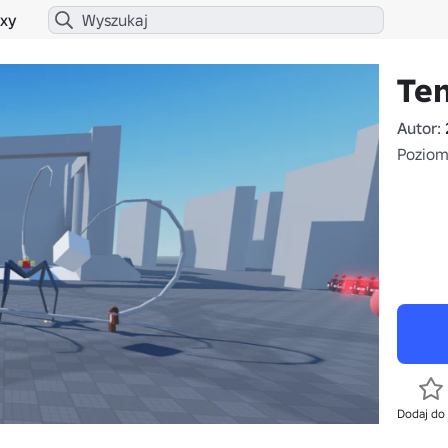
xy
Ten
Autor:
Poziom
Dodaj do