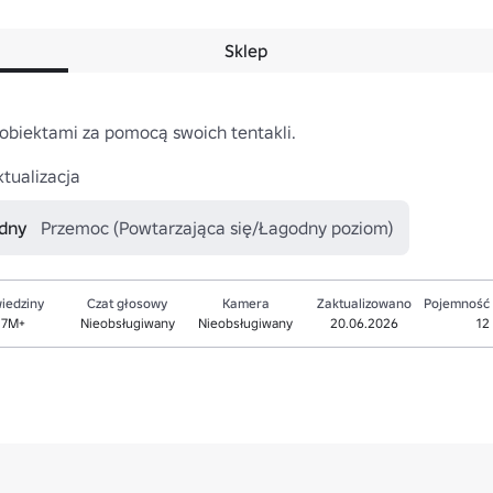
Sklep
 obiektami za pomocą swoich tentakli.

tualizacja
odny
Przemoc (Powtarzająca się/Łagodny poziom)
iedziny
Czat głosowy
Kamera
Zaktualizowano
Pojemność
.7M+
Nieobsługiwany
Nieobsługiwany
20.06.2026
12