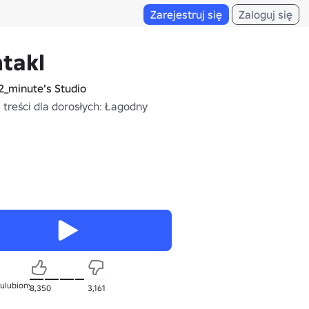
Zarejestruj się
Zaloguj się
takl
2_minute's Studio
 treści dla dorosłych: Łagodny
 ulubionych
8,350
3,161