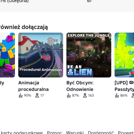
.1% (Obłędna)
67
również dołączają
dy
Animacja
Być Obcym:
[UPD] 🦠
proceduralna
Odnowienie
Pasożyty
robota jaszczurka
90%
17
87%
163
86%
 karty podarunkowe
Pomoc
Warunki
Dostępność
Prywat