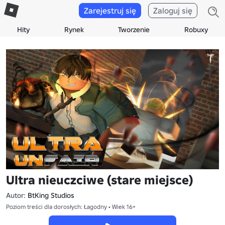
Zarejestruj się
Zaloguj się
Hity
Rynek
Tworzenie
Robuxy
Ultra nieuczciwe (stare miejsce)
Autor:
BtKing Studios
Poziom treści dla dorosłych: Łagodny • Wiek 16+