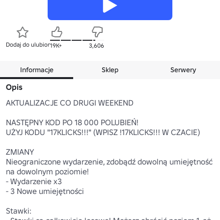
Dodaj do ulubionych
19K+
3,606
Informacje
Sklep
Serwery
Opis
AKTUALIZACJE CO DRUGI WEEKEND

NASTĘPNY KOD PO 18 000 POLUBIEŃ!

UŻYJ KODU "17KLICKS!!!" (WPISZ !17KLICKS!!! W CZACIE)

ZMIANY

Nieograniczone wydarzenie, zdobądź dowolną umiejętność 
na dowolnym poziomie!

- Wydarzenie x3

- 3 Nowe umiejętności

Stawki:
