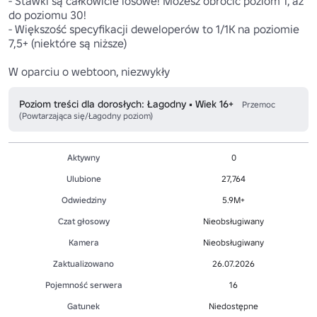
- Stawki są całkowicie losowe! Możesz obrócić poziom 1, aż 
do poziomu 30!

- Większość specyfikacji deweloperów to 1/1K na poziomie 
7,5+ (niektóre są niższe)

W oparciu o webtoon, niezwykły
Poziom treści dla dorosłych: Łagodny • Wiek 16+
Przemoc
(Powtarzająca się/Łagodny poziom)
Aktywny
0
Ulubione
27,764
Odwiedziny
5.9M+
Czat głosowy
Nieobsługiwany
Kamera
Nieobsługiwany
Zaktualizowano
26.07.2026
Pojemność serwera
16
Gatunek
Niedostępne