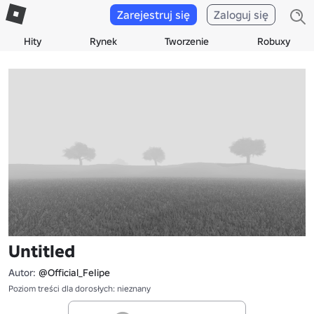
Zarejestruj się
Zaloguj się
Hity
Rynek
Tworzenie
Robuxy
Untitled
Autor:
@Official_FeIipe
Poziom treści dla dorosłych: nieznany