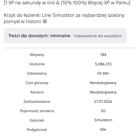
[1 XP na sekundę w linii & (10%-100%) Więcej XP w Parku]

Krzyk do łazienki Line Simulator za najbardziej szalony 
pomysł w historii 💀
Treści dla dorosłych: minimalne
Odpowiednie dla wszystkich
Aktywny
184
Ulubione
5,086,313
Odwiedziny
59.3M+
Czat głosowy
Nieobsługiwany
Kamera
Nieobsługiwany
Zaktualizowano
27.07.2026
Pojemność serwera
50
Simulation
Gatunek
Idle
Podgatunek