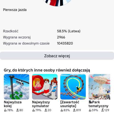
Pierwsza jazda
Rzadkość
58.5% (Łatwa)
Wygrana wczoraj
2966
Wygrana w dowolnym czasie
10435820
Zobacz więcej
Gry, do których inne osoby również dołączają
Najwyższa
Najwyższy
[Zawartość
🎠Park
kolej
symulator
usunięta]
tematyczny
jednoszynowa
zjeżdżalni
Jasiest 🎠
78%
80
79%
20
83%
819
59%
129
na świecie
wodnej