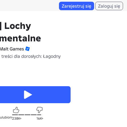
Zarejestruj się
Zaloguj się
] Lochy
ementalne
Malt Games
 treści dla dorosłych: Łagodny
 ulubionych
238K+
16K+