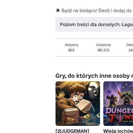
🔔 Bądź na bieżąco! Śledź i dodaj do
Poziom treści dla dorosłych: Łag
Aktywny
Ulubione
Odw
803
381,572
24
Gry, do których inne osoby 
[⚖️JUDGEMAN]
Wieża lochó