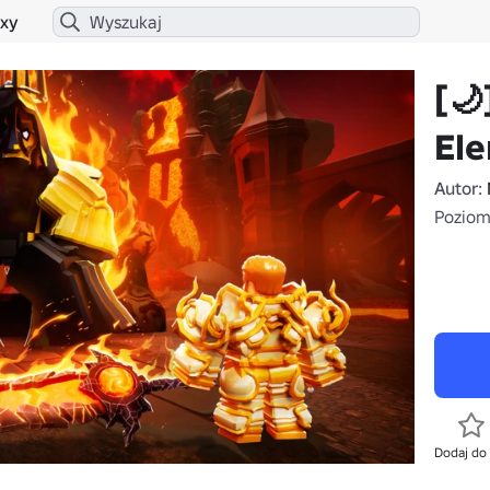
xy
[🌙
El
Autor:
Poziom
Dodaj do