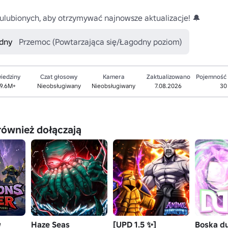
 ulubionych, aby otrzymywać najnowsze aktualizacje! 🔔 
odny
Przemoc (Powtarzająca się/Łagodny poziom)
iedziny
Czat głosowy
Kamera
Zaktualizowano
Pojemność
9.6M+
Nieobsługiwany
Nieobsługiwany
7.08.2026
30
również dołączają
w
Haze Seas
[UPD 1.5 ✨]
Boska d