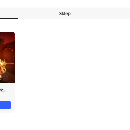
Sklep
☀️ Wydarzenie Słońca kontra Księżyca 🌙