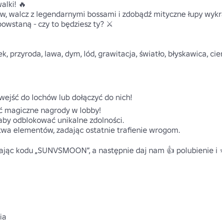
lki! 🔥

ów, walcz z legendarnymi bossami i zdobądź mityczne łupy wykr
owstaną - czy to będziesz ty? ⚔️ 

k, przyroda, lawa, dym, lód, grawitacja, światło, błyskawica, cie
 wejść do lochów lub dołączyć do nich! 

yć magiczne nagrody w lobby! 

by odblokować unikalne zdolności. 

wa elementów, zadając ostatnie trafienie wrogom.

ając kodu „SUNVSMOON”, a następnie daj nam 👍 polubienie i ⭐
a
