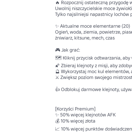
🔥 Rozpocznij ostateczną przygodę wa
Uwolnij niszczycielskie moce żywioł
Tylko najsilniejsi napastnicy lochów p
✨ Aktualne moce elementarne (20) 

Ogień, woda, ziemia, powietrze, piase
żniwiarz, kitsune, mech, czas 

🎮 Jak grać:

🗺️ Kliknij przycisk odtwarzania, aby
🌠 Zbieraj klejnoty z misji, aby zdob
🔮 Wykorzystaj moc kul elementów, a
⚔️ Zwiększ poziom swojego mistrzost
👍 Odblokuj darmowe klejnoty, używ
[Korzyści Premium]

✨ 50% więcej klejnotów AFK 

💰 10% więcej złota

📈 10% więcej punktów doświadczeni