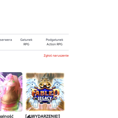
 serwera
Gatunek
Podgatunek
RPG
Action RPG
Zgłoś naruszenie
ualność
[🌊WYDARZENIE!]