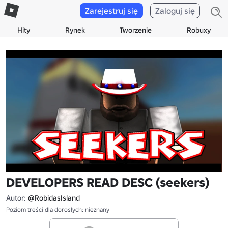
Zarejestruj się
Zaloguj się
Hity
Rynek
Tworzenie
Robuxy
DEVELOPERS READ DESC (seekers)
Autor:
@RobidasIsland
Poziom treści dla dorosłych: nieznany