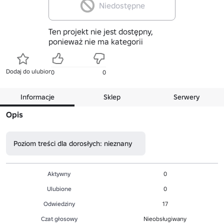
Niedostępne
Ten projekt nie jest dostępny,
ponieważ nie ma kategorii
Dodaj do ulubionych
0
0
Informacje
Sklep
Serwery
Opis
Poziom treści dla dorosłych: nieznany
Aktywny
0
Ulubione
0
Odwiedziny
17
Czat głosowy
Nieobsługiwany