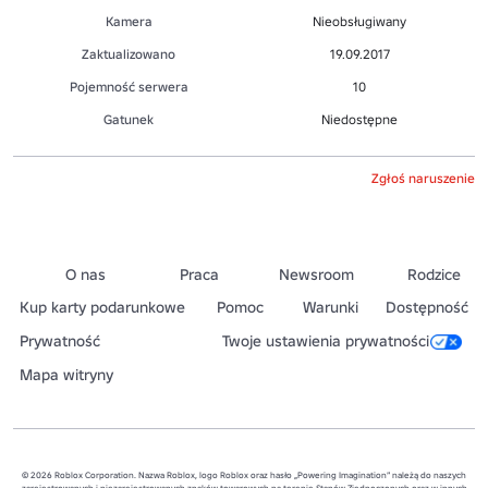
Kamera
Nieobsługiwany
Zaktualizowano
19.09.2017
Pojemność serwera
10
Gatunek
Niedostępne
Zgłoś naruszenie
O nas
Praca
Newsroom
Rodzice
Kup karty podarunkowe
Pomoc
Warunki
Dostępność
Prywatność
Twoje ustawienia prywatności
Mapa witryny
© 2026 Roblox Corporation. Nazwa Roblox, logo Roblox oraz hasło „Powering Imagination” należą do naszych
zarejestrowanych i niezarejestrowanych znaków towarowych na terenie Stanów Zjednoczonych oraz w innych