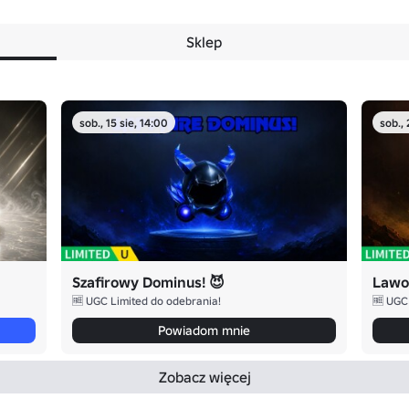
Sklep
sob., 15 sie, 14:00
sob., 
Szafirowy Dominus! 😈
Lawo
🆓 UGC Limited do odebrania!
🆓 UGC
Powiadom mnie
Zobacz więcej