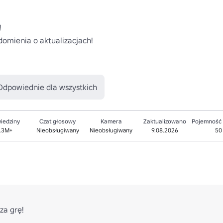


omienia o aktualizacjach! 

Odpowiednie dla wszystkich
iedziny
Czat głosowy
Kamera
Zaktualizowano
Pojemność
.3M+
Nieobsługiwany
Nieobsługiwany
9.08.2026
50
za grę!