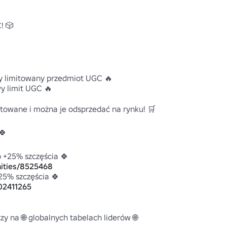
 🎲 

 limitowany przedmiot UGC 🔥 

 limit UGC 🔥

towane i można je odsprzedać na rynku! 🛒



 +25% szczęścia 🍀

ities/8525468
25% szczęścia 🍀

02411265
y na 🌐 globalnych tabelach liderów 🌐
