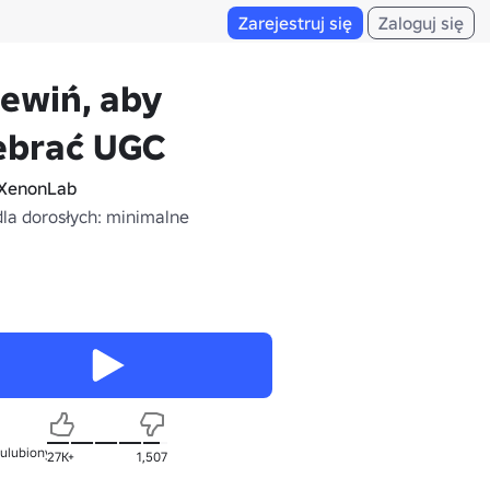
Zarejestruj się
Zaloguj się
ewiń, aby
ebrać UGC
XenonLab
dla dorosłych: minimalne
 ulubionych
27K+
1,507