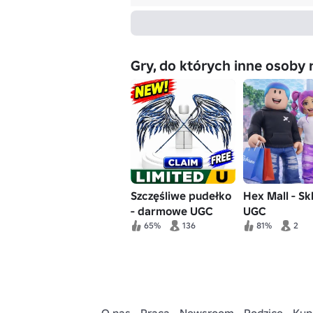
Gry, do których inne osoby 
Szczęśliwe pudełko
Hex Mall - Sk
- darmowe UGC
UGC
[Łatwe!]
65%
136
81%
2