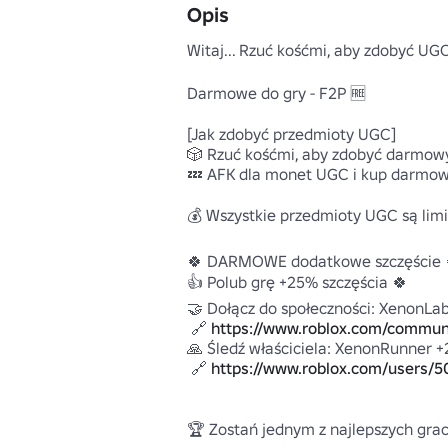
Opis
Witaj... Rzuć kośćmi, aby zdobyć UGC!
Darmowe do gry - F2P 🆓

[Jak zdobyć przedmioty UGC]

🎲 Rzuć kośćmi, aby zdobyć darmowy
💤 AFK dla monet UGC i kup darmowy
💰 Wszystkie przedmioty UGC są limi
🍀 DARMOWE dodatkowe szczęście 
👍 Polub grę +25% szczęścia 🍀

🤝 Dołącz do społeczności: XenonLab
 🔗 
https://www.roblox.com/commun
🙏 Śledź właściciela: XenonRunner +
 🔗 
https://www.roblox.com/users/5
🏆 Zostań jednym z najlepszych gracz