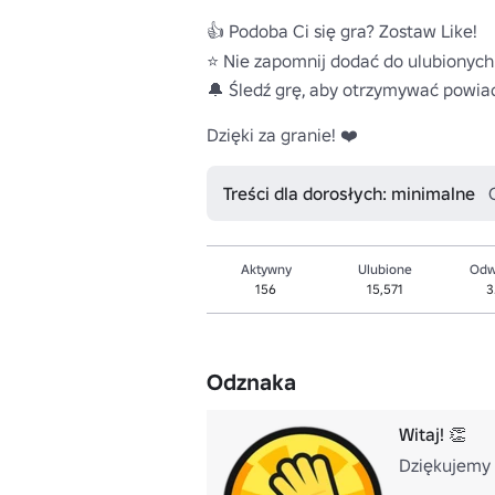
👍 Podoba Ci się gra? Zostaw Like!

⭐ Nie zapomnij dodać do ulubionych!
🔔 Śledź grę, aby otrzymywać powiad
Dzięki za granie! ❤️
Treści dla dorosłych: minimalne
Aktywny
Ulubione
Odw
156
15,571
3
Odznaka
Witaj! 👏
Dziękujemy 