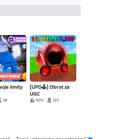
oje limity
[UPD🕹] Obrot za
UGC
38
92%
120