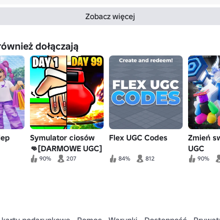
Zobacz więcej
również dołączają
lep
Symulator ciosów
Flex UGC Codes
Zmień sw
👊[DARMOWE UGC]
UGC
90%
207
84%
812
90%