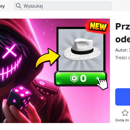
xy
Prz
od
Autor:
Treści 
Dodaj do