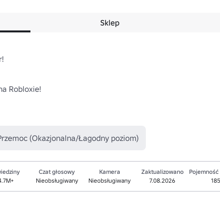
Sklep
!

a Robloxie!

Przemoc (Okazjonalna/Łagodny poziom)
iedziny
Czat głosowy
Kamera
Zaktualizowano
Pojemność
4.7M+
Nieobsługiwany
Nieobsługiwany
7.08.2026
18