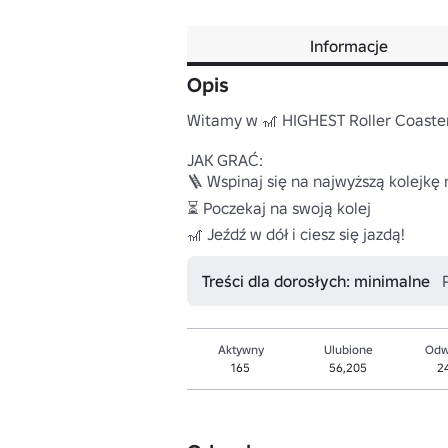
Informacje
Opis
Witamy w 🎢 HIGHEST Roller Coaster
JAK GRAĆ:

🪜 Wspinaj się na najwyższą kolejkę n
⏳ Poczekaj na swoją kolej

🎢 Jeźdź w dół i ciesz się jazdą!
Treści dla dorosłych: minimalne
Aktywny
Ulubione
Odw
165
56,205
2