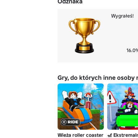
Odznaka
Wygrałeś!
16.0
Gry, do których inne osoby 
Wieża roller coaster
🎢 Ekstremaln