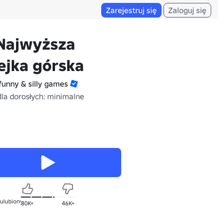
Zarejestruj się
Zaloguj się
 Najwyższa
ejka górska
funny & silly games
dla dorosłych: minimalne
 ulubionych
80K+
46K+