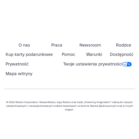
O nas
Praca
Newsroom
Rodzice
Kup karty podarunkowe
Pomoc
Warunki
Dostępność
Prywatność
Twoje ustawienia prywatności
Mapa witryny
© 2026 Roblox Corporation. Nazwa Roblox, logo Roblox oraz hasło „Powering Imagination” należą do naszych
zarejestrowanych i niezarejestrowanych znaków towarowych na terenie Stanów Zjednoczonych oraz w innych
krajach.