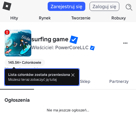
Zarejestruj się
Zaloguj się
Hity
Rynek
Tworzenie
Robuxy
surfing game
Właściciel:
PowerCoreLLC
145.5K+ Członkowie
Nie ma jeszcze bio.
Lista członków została przeniesiona
Możesz teraz zobaczyć ją tutaj
Informacje
Wydarzenia
Sklep
Partnerzy
Ogłoszenia
Nie ma jeszcze ogłoszeń...