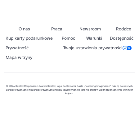
O nas
Praca
Newsroom
Rodzice
Kup karty podarunkowe
Pomoc
Warunki
Dostępność
Prywatność
Twoje ustawienia prywatności
Mapa witryny
© 2026 Roblox Corporation. Nazwa Roblox, logo Roblox oraz hasło „Powering Imagination” należą do naszych
zarejestrowanych i niezarejestrowanych znaków towarowych na terenie Stanów Zjednoczonych oraz w innych
krajach.