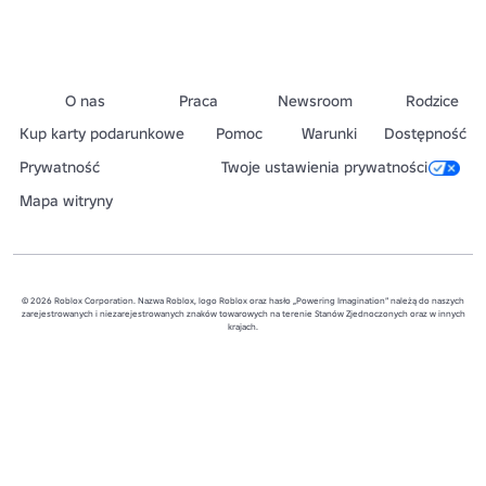
O nas
Praca
Newsroom
Rodzice
Kup karty podarunkowe
Pomoc
Warunki
Dostępność
Prywatność
Twoje ustawienia prywatności
Mapa witryny
© 2026 Roblox Corporation. Nazwa Roblox, logo Roblox oraz hasło „Powering Imagination” należą do naszych
zarejestrowanych i niezarejestrowanych znaków towarowych na terenie Stanów Zjednoczonych oraz w innych
krajach.