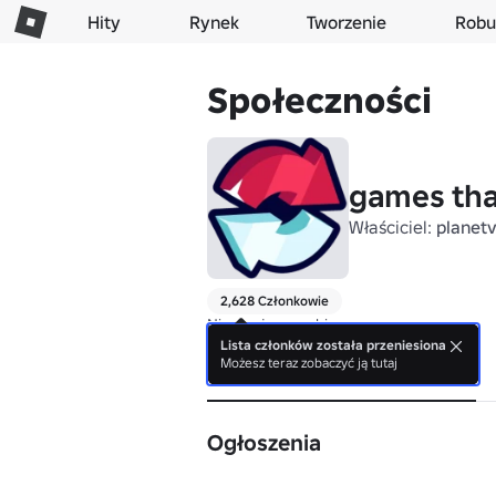
Hity
Rynek
Tworzenie
Robu
Społeczności
games tha
Właściciel:
planetv
2,628 Członkowie
Nie ma jeszcze bio.
Lista członków została przeniesiona
Możesz teraz zobaczyć ją tutaj
Informacje
Ogłoszenia