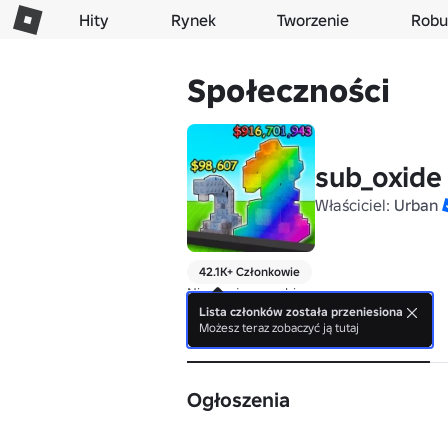
Hity
Rynek
Tworzenie
Robu
Społeczności
sub_oxide
Właściciel:
Urban
42.1K+ Członkowie
Nie ma jeszcze bio.
Lista członków została przeniesiona
Możesz teraz zobaczyć ją tutaj
Informacje
Ogłoszenia