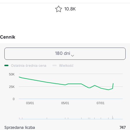
10.8K
Cennik
180 dni
Ostatnia średnia cena
Wielkość
50K
25K
0
03/01
05/01
07/01
Sprzedana liczba
747