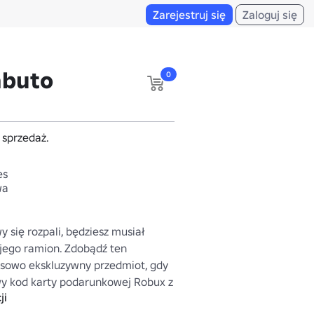
Zarejestruj się
Zaloguj się
abuto
0
a sprzedaż.
es
wa
y się rozpali, będziesz musiał 
 jego ramion. Zdobądź ten 
sowo ekskluzywny przedmiot, gdy 
y kod karty podarunkowej Robux z 
ji
ź Amazon, aby dowiedzieć się 