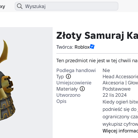
xy
Złoty Samuraj K
Twórca:
Roblox
Ten przedmiot nie jest w tej chwili n
Podlega handlowi
Nie
Typ
Head Accessori
Umiejscowienie
Akcesoria | Gło
Materiały
Podstawowe
Utworzono
22 lis 2024
Opis
Kiedy ogień bitw
podnieść się do
ograniczony cza
wykupisz cyfrow
Więcej informac
Amazon. Odwied