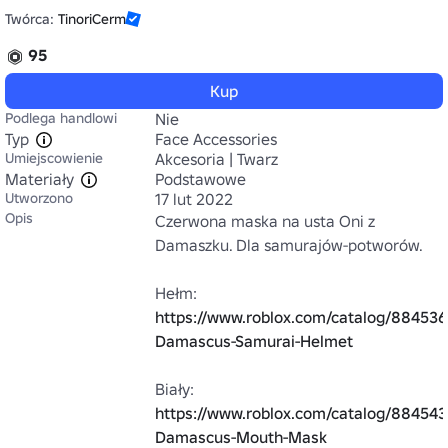
Twórca:
TinoriCerm
95
Kup
Podlega handlowi
Nie
Typ
Face Accessories
Umiejscowienie
Akcesoria | Twarz
Materiały
Podstawowe
Utworzono
17 lut 2022
Opis
Czerwona maska na usta Oni z 
Damaszku. Dla samurajów-potworów.

Hełm: 
https://www.roblox.com/catalog/88453
Damascus-Samurai-Helmet
Biały: 
https://www.roblox.com/catalog/88454
Damascus-Mouth-Mask