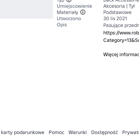
Umiejscowienie
Akcesoria | Tył
Materiały
Podstawowe
Utworzono
30 lis 2021
Opis
https://www.ro
Category=13&S
Więcej informac
Masz pomysł na 
https://www.ro
Move#!/sklep
* Dobrze współp
 karty podarunkowe
Pomoc
Warunki
Dostępność
Prywat