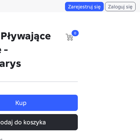
Zarejestruj się
Zaloguj się
 Pływające
0
 -
Zarys
Kup
odaj do koszyka
es