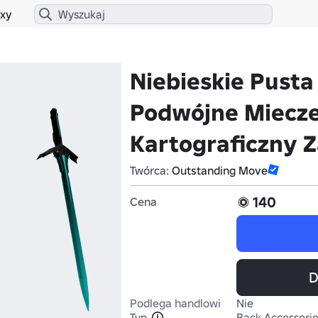
xy
Niebieskie Pusta
Podwójne Miecze
Kartograficzny 
Twórca:
Outstanding Move
140
Cena
D
Podlega handlowi
Nie
Typ
Back Accessori