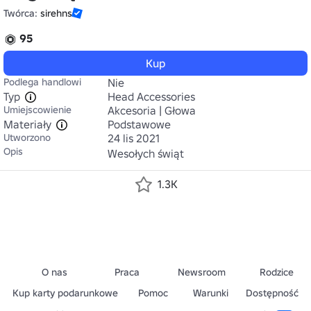
Twórca:
sirehns
95
Kup
Podlega handlowi
Nie
Typ
Head Accessories
Umiejscowienie
Akcesoria | Głowa
Materiały
Podstawowe
Utworzono
24 lis 2021
Opis
Wesołych świąt
1.3K
O nas
Praca
Newsroom
Rodzice
Kup karty podarunkowe
Pomoc
Warunki
Dostępność