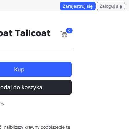
Zarejestruj się
Zaloguj się
at Tailcoat
0
Kup
odaj do koszyka
es
ój najbliższy krewny podpiszecie tę 