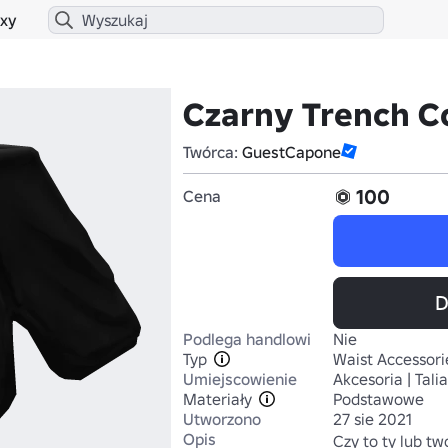
xy
Czarny Trench Co
Twórca:
GuestCapone
100
Cena
D
Podlega handlowi
Nie
Typ
Waist Accessori
Umiejscowienie
Akcesoria | Talia
Materiały
Podstawowe
Utworzono
27 sie 2021
Opis
Czy to ty lub tw