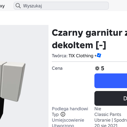
xy
Czarny garnitur
dekoltem [-]
Twórca:
TIX Clothing +
5
Cena
D
Podlega handlowi
Nie
Typ
Classic Pants
Umiejscowienie
Ubranie | Spodn
Utworzono
20 sie 2021