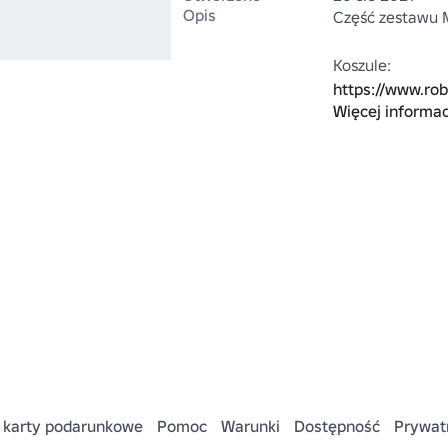
Opis
Część zestawu M
https://www.ro
Więcej informac
Keyword=Moder
 karty podarunkowe
Pomoc
Warunki
Dostępność
Prywat