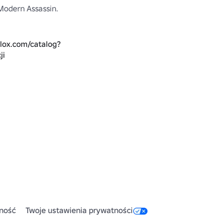
odern Assassin.

blox.com/catalog?
ji
n%20Assassin&Category=3&Subcategory=3&CreatorName=T
ność
Twoje ustawienia prywatności