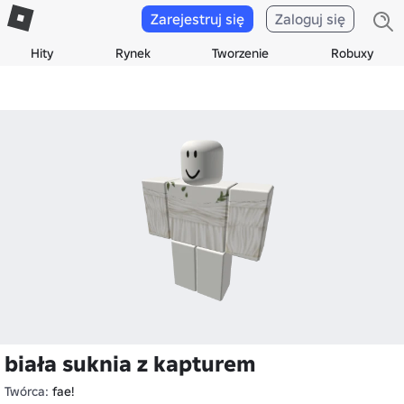
Zarejestruj się
Zaloguj się
Hity
Rynek
Tworzenie
Robuxy
biała suknia z kapturem
Twórca:
fae!