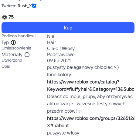
Twórca:
Rush_X
75
Kup
Podlega handlowi
Nie
Typ
Hair
Umiejscowienie
Ciało | Włosy
Materiały
Podstawowe
Utworzono
09 lip 2021
Opis
puszysty bałaganowy chłopiec >:)

Inne kolory: 
https://www.roblox.com/catalog?
Keyword=fluffyhair&Category=13&Sub
Dołącz do mojej grupy, aby otrzymywać 
aktualizacje i wczesne testy nowych 
przedmiotów! ✨ 
https://www.roblox.com/groups/3265126
X#!/about
puszyste włosy