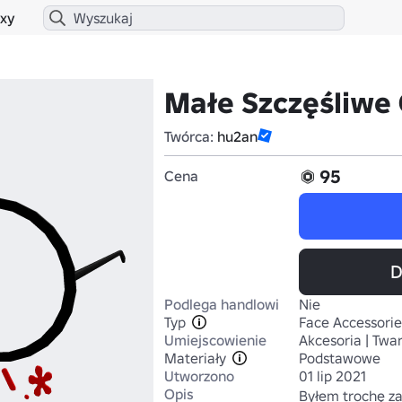
xy
Małe Szczęśliwe
Twórca:
hu2an
95
Cena
D
Podlega handlowi
Nie
Typ
Face Accessorie
Umiejscowienie
Akcesoria | Twa
Materiały
Podstawowe
Utworzono
01 lip 2021
Opis
Byłem trochę za