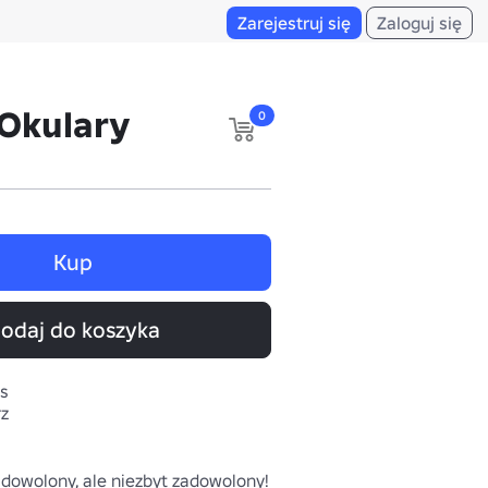
Zarejestruj się
Zaloguj się
 Okulary
0
Kup
odaj do koszyka
s
rz
dowolony, ale niezbyt zadowolony!