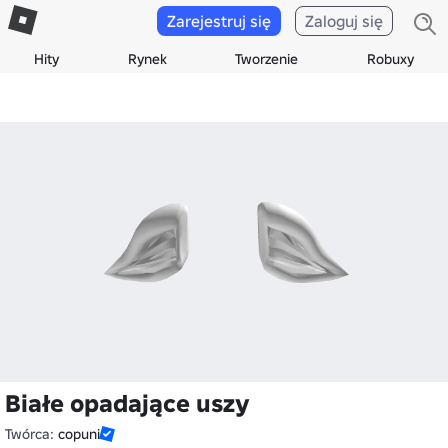
Zarejestruj się
Zaloguj się
Hity
Rynek
Tworzenie
Robuxy
Białe opadające uszy
Twórca:
copuni