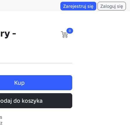
Zarejestruj się
Zaloguj się
ry -
0
Kup
odaj do koszyka
s
rz