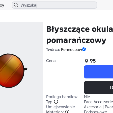
xy
Błyszczące okula
pomarańczowy
Twórca:
Fennecpaw
95
Cena
D
Podlega handlowi
Nie
Typ
Face Accessorie
Umiejscowienie
Akcesoria | Twa
Materiały
Podstawowe