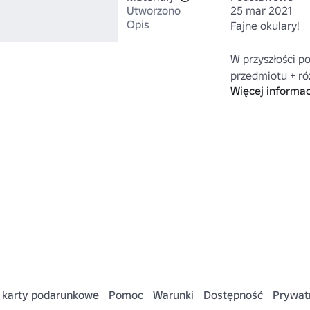
Utworzono
25 mar 2021
Opis
Fajne okulary!

W przyszłości po
przedmiotu + róż
Więcej informac
Aby zobaczyć wi
tutaj:

https://www.rob
Category=13&
 karty podarunkowe
Pomoc
Warunki
Dostępność
Prywat