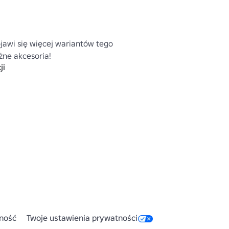
jawi się więcej wariantów tego 
ne akcesoria!

ji
ęcej moich przedmiotów, zobacz 
lox.com/catalog/?
CreatorName=Fennecpaw
ność
Twoje ustawienia prywatności