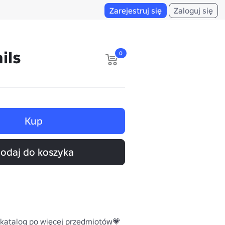
Zarejestruj się
Zaloguj się
ils
0
Kup
odaj do koszyka
 katalog po więcej przedmiotów💗
