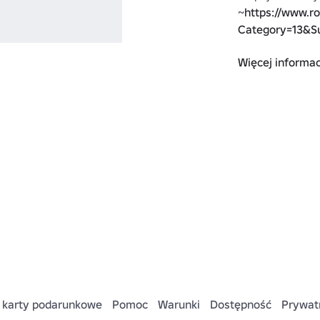
~
https://www.r
Category=13&S
Więcej informac
🍋Dołącz do moj
https://www.ro
Lemon-Land#!/
 karty podarunkowe
Pomoc
Warunki
Dostępność
Prywat