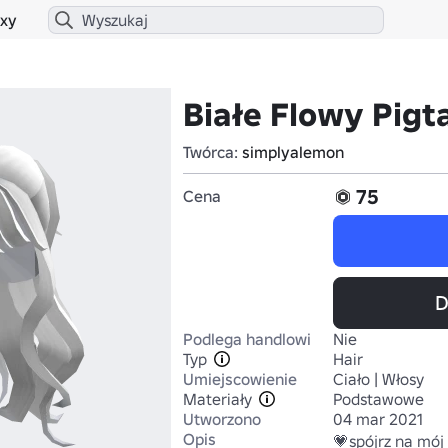
xy
Białe Flowy Pigta
Twórca:
simplyalemon
75
Cena
D
Podlega handlowi
Nie
Typ
Hair
Umiejscowienie
Ciało | Włosy
Materiały
Podstawowe
Utworzono
04 mar 2021
Opis
💗spójrz na mój