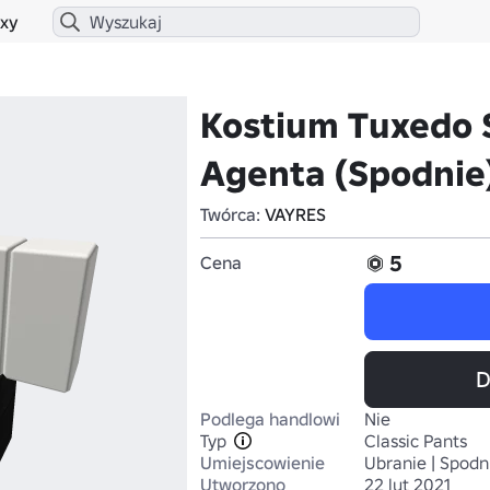
xy
Kostium Tuxedo 
Agenta (Spodnie
Twórca:
VAYRES
5
Cena
D
Podlega handlowi
Nie
Typ
Classic Pants
Umiejscowienie
Ubranie | Spodn
Utworzono
22 lut 2021