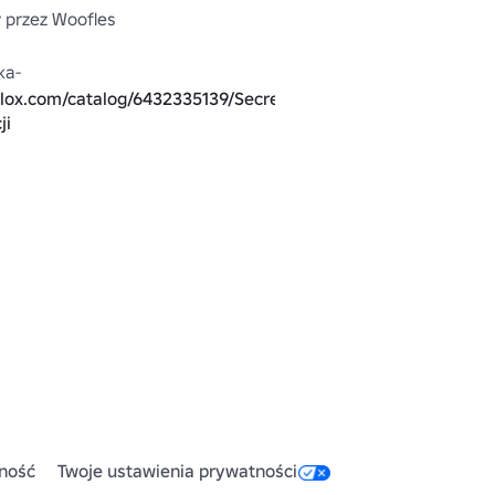
przez Woofles

blox.com/catalog/6432335139/Secret-
ji
it-Top
szych projektów można znaleźć 
blox.com/groups/4614632
ność
Twoje ustawienia prywatności