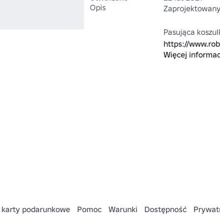
Opis
Zaprojektowany 
https://www.ro
Więcej informac
Agent-Tuxedo-Su
Wiele więcej na
https://www.ro
 karty podarunkowe
Pomoc
Warunki
Dostępność
Prywat