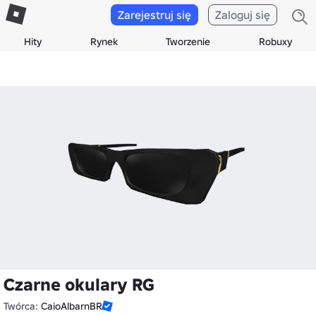
Zarejestruj się
Zaloguj się
Hity
Rynek
Tworzenie
Robuxy
Czarne okulary RG
Twórca:
CaioAlbarnBR