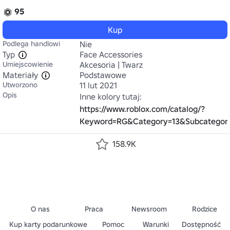
95
Kup
Podlega handlowi
Nie
Typ
Face Accessories
Umiejscowienie
Akcesoria | Twarz
Materiały
Podstawowe
Utworzono
11 lut 2021
Opis
Inne kolory tutaj: 
https://www.roblox.com/catalog/?
Keyword=RG&Category=13&Subcategor
158.9K
O nas
Praca
Newsroom
Rodzice
Kup karty podarunkowe
Pomoc
Warunki
Dostępność