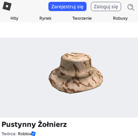
Zarejestruj się
Zaloguj się
Hity
Rynek
Tworzenie
Robuxy
Pustynny Żołnierz
Twórca:
Roblox