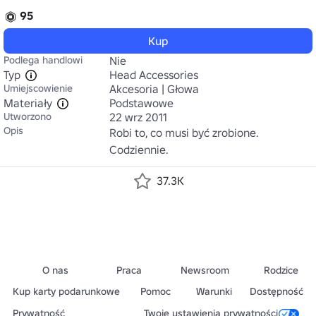
95
Kup
Podlega handlowi
Nie
Typ
Head Accessories
Umiejscowienie
Akcesoria | Głowa
Materiały
Podstawowe
Utworzono
22 wrz 2011
Opis
Robi to, co musi być zrobione. 
Codziennie.
37.3K
O nas
Praca
Newsroom
Rodzice
Kup karty podarunkowe
Pomoc
Warunki
Dostępność
Prywatność
Twoje ustawienia prywatności