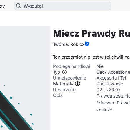
xy
Miecz Prawdy Ru
Twórca:
Roblox
Ten przedmiot nie jest w tej chwili n
Podlega handlowi
Nie
Typ
Back Accessori
Umiejscowienie
Akcesoria | Tył
Materiały
Podstawowe
Utworzono
02 lis 2020
Opis
Prawda zostanie
Mieczem Prawdy 
znaleźć.