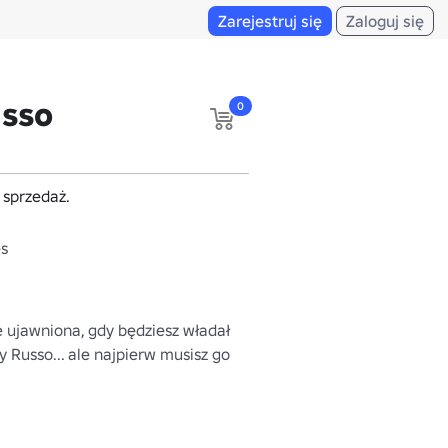
Zarejestruj się
Zaloguj się
sso
0
a sprzedaż.
es
 ujawniona, gdy będziesz władał 
Russo... ale najpierw musisz go 