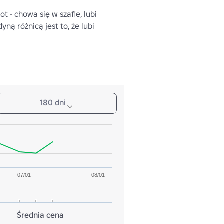
t - chowa się w szafie, lubi 
yną różnicą jest to, że lubi 
180 dni
07/01
08/01
Średnia cena