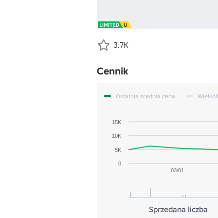
3.7K
Cennik
Ostatnia średnia cena
Wielko
15K
10K
5K
0
03/01
Sprzedana liczba