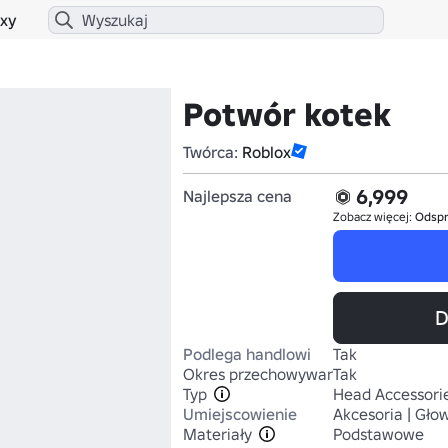
xy
Potwór kotek
Twórca:
Roblox
6,999
Najlepsza cena
Zobacz więcej:
Odsp
D
Podlega handlowi
Tak
Okres przechowywania
Tak
Typ
Head Accessori
Umiejscowienie
Akcesoria | Gło
Materiały
Podstawowe