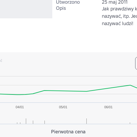
Utworzono
25 maj 2011
Opis
Jak prawdziwy ko
nazywać, itp. Jed
nazywać ludzi!
ść
04/01
05/01
06/01
Pierwotna cena