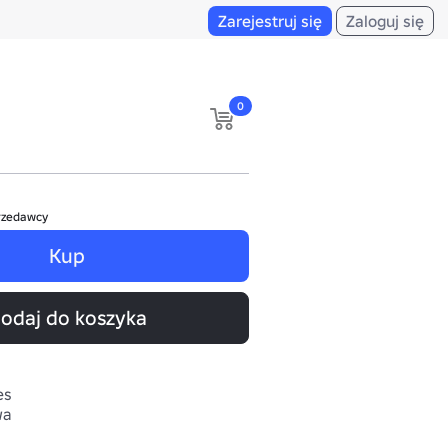
Zarejestruj się
Zaloguj się
0
rzedawcy
Kup
odaj do koszyka
es
wa