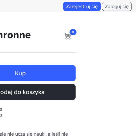
Zarejestruj się
Zaloguj się
chronne
0
Kup
odaj do koszyka
s
rz
le nie uczą się nauki, a jeśli nie 