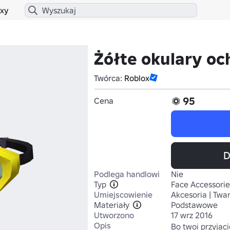
xy
Żółte okulary o
Twórca:
Roblox
95
Cena
D
Podlega handlowi
Nie
Typ
Face Accessorie
Umiejscowienie
Akcesoria | Twa
Materiały
Podstawowe
Utworzono
17 wrz 2016
Opis
Bo twoi przyjacie