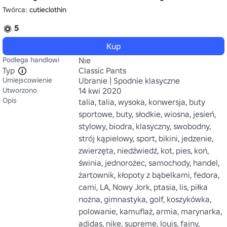
Twórca:
cutieclothin
5
Kup
Podlega handlowi
Nie
Typ
Classic Pants
Umiejscowienie
Ubranie | Spodnie klasyczne
Utworzono
14 kwi 2020
Opis
talia, talia, wysoka, konwersja, buty 
sportowe, buty, słodkie, wiosna, jesień, 
stylowy, biodra, klasyczny, swobodny, 
strój kąpielowy, sport, bikini, jedzenie, 
zwierzęta, niedźwiedź, kot, pies, koń, 
świnia, jednorożec, samochody, handel, 
żartownik, kłopoty z bąbelkami, fedora, 
cami, LA, Nowy Jork, ptasia, lis, piłka 
nożna, gimnastyka, golf, koszykówka, 
polowanie, kamuflaż, armia, marynarka, 
adidas, nike, supreme, louis, fajny, 