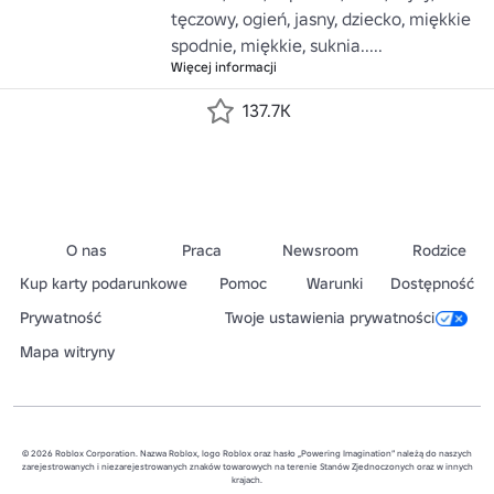
tęczowy, ogień, jasny, dziecko, miękkie 
spodnie, miękkie, suknia.....
Więcej informacji
137.7K
O nas
Praca
Newsroom
Rodzice
Kup karty podarunkowe
Pomoc
Warunki
Dostępność
Prywatność
Twoje ustawienia prywatności
Mapa witryny
© 2026 Roblox Corporation. Nazwa Roblox, logo Roblox oraz hasło „Powering Imagination” należą do naszych
zarejestrowanych i niezarejestrowanych znaków towarowych na terenie Stanów Zjednoczonych oraz w innych
krajach.