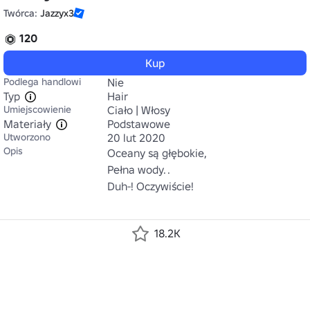
Twórca:
Jazzyx3
120
Kup
Podlega handlowi
Nie
Typ
Hair
Umiejscowienie
Ciało | Włosy
Materiały
Podstawowe
Utworzono
20 lut 2020
Opis
Oceany są głębokie,

Pełna wody. .

Duh-! Oczywiście!

18.2K