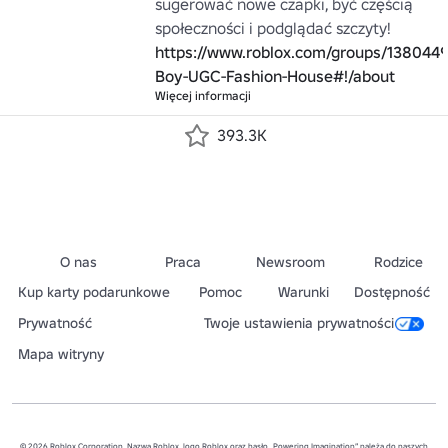
sugerować nowe czapki, być częścią 
społeczności i podglądać szczyty! 
https://www.roblox.com/groups/1380449
Boy-UGC-Fashion-House#!/about
Więcej informacji
393.3K
O nas
Praca
Newsroom
Rodzice
Kup karty podarunkowe
Pomoc
Warunki
Dostępność
Prywatność
Twoje ustawienia prywatności
Mapa witryny
© 2026 Roblox Corporation. Nazwa Roblox, logo Roblox oraz hasło „Powering Imagination” należą do naszych