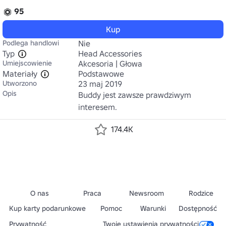
95
Kup
Podlega handlowi
Nie
Typ
Head Accessories
Umiejscowienie
Akcesoria | Głowa
Materiały
Podstawowe
Utworzono
23 maj 2019
Opis
Buddy jest zawsze prawdziwym 
interesem.
174.4K
O nas
Praca
Newsroom
Rodzice
Kup karty podarunkowe
Pomoc
Warunki
Dostępność
Prywatność
Twoje ustawienia prywatności