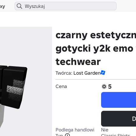
xy
czarny estetyczn
gotycki y2k emo
techwear
Twórca:
Lost Garden
5
Cena
D
Podlega handlowi
Nie
Typ
Classic Shirts