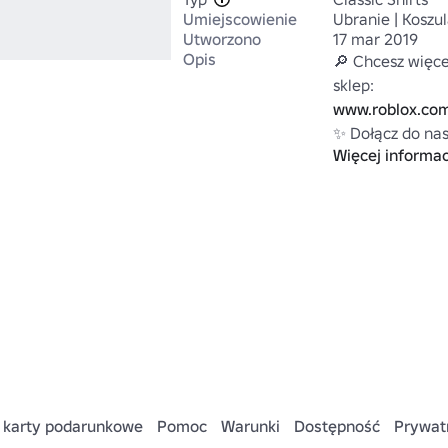
Umiejscowienie
Ubranie | Koszu
Utworzono
17 mar 2019
Opis
🔎 Chcesz więce
www.roblox.co
✨ Dołącz do nas
Więcej informac
www.roblox.co
- projekt tułowi
- edytowane i c
i ramiona) prze
 karty podarunkowe
Pomoc
Warunki
Dostępność
Prywat