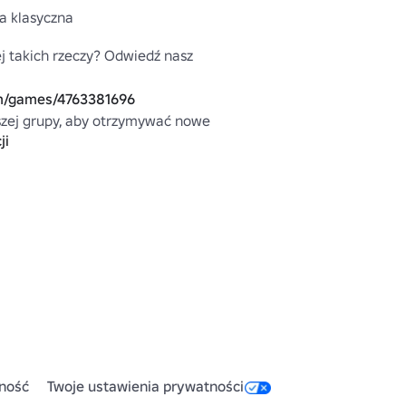
la klasyczna
j takich rzeczy? Odwiedź nasz 
m/games/4763381696
zej grupy, aby otrzymywać nowe 
ji
m/groups/4790434
a z paskiem autorstwa: 5ifa

zęściowo zaprojektowane (kołnierz 
z: Lowshots
ność
Twoje ustawienia prywatności