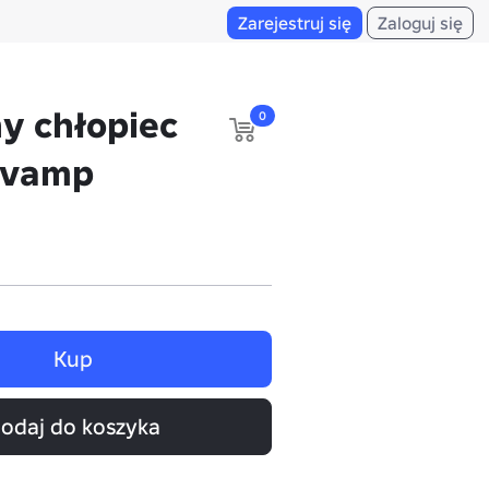
Zarejestruj się
Zaloguj się
y chłopiec
0
 vamp
Kup
odaj do koszyka