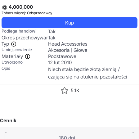
4,000,000
Zobacz więcej:
Odsprzedawcy
Kup
Podlega handlowi
Tak
Okres przechowywania
Tak
Typ
Head Accessories
Umiejscowienie
Akcesoria | Głowa
Materiały
Podstawowe
Utworzono
12 lut 2010
Opis
Niech stała będzie złotą ziemią / 
5.1K
Cennik
180 dni