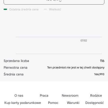
Ostatnia średnia cena
Wielkość
07/02
Sprzedana liczba
116
Pierwotna cena
Ten przedmiot nie jest w tej chwili dostępny
Średnia cena
166,993
O nas
Praca
Newsroom
Rodzice
Kup karty podarunkowe
Pomoc
Warunki
Dostępność