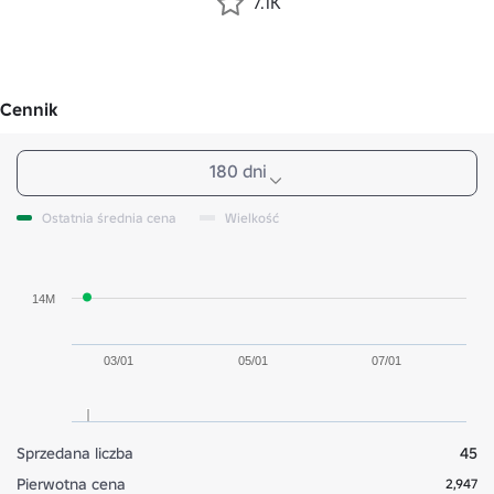
7.1K
Cennik
180 dni
Ostatnia średnia cena
Wielkość
14M
03/01
05/01
07/01
Sprzedana liczba
45
Pierwotna cena
2,947