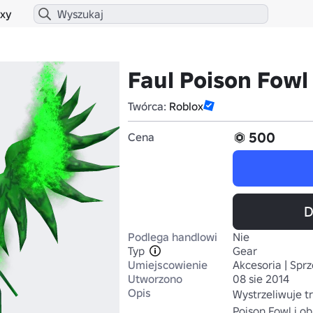
xy
Faul Poison Fowl
Twórca:
Roblox
500
Cena
D
Podlega handlowi
Nie
Typ
Gear
Umiejscowienie
Akcesoria | Sprz
Utworzono
08 sie 2014
Opis
Wystrzeliwuje tr
Poison Fowl i ob