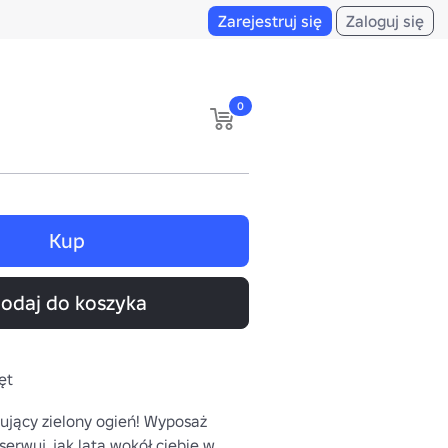
Zarejestruj się
Zaloguj się
0
Kup
odaj do koszyka
ęt
ujący zielony ogień! Wyposaż 
serwuj, jak lata wokół ciebie w 