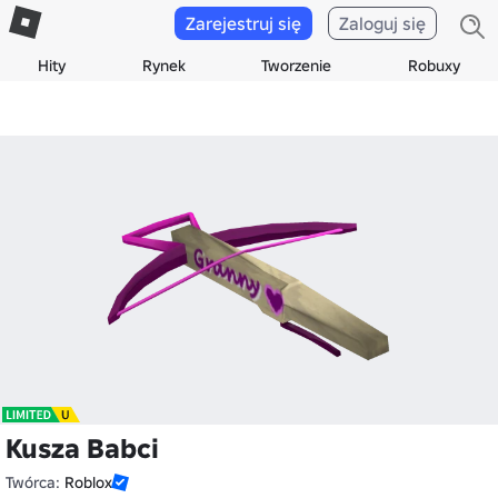
Zarejestruj się
Zaloguj się
Hity
Rynek
Tworzenie
Robuxy
Kusza Babci
Twórca:
Roblox