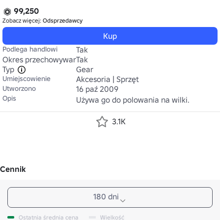
99,250
Zobacz więcej:
Odsprzedawcy
Kup
Podlega handlowi
Tak
Okres przechowywania
Tak
Typ
Gear
Umiejscowienie
Akcesoria | Sprzęt
Utworzono
16 paź 2009
Opis
Używa go do polowania na wilki.
3.1K
Cennik
180 dni
Ostatnia średnia cena
Wielkość