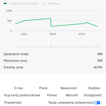
Ostatnia średnia cena
Wielkość
100K
50K
0
03/01
05/01
07/01
Sprzedana liczba
541
Pierwotna cena
500
Średnia cena
26,752
O nas
Praca
Newsroom
Rodzice
Kup karty podarunkowe
Pomoc
Warunki
Dostępność
Prywatność
Twoje ustawienia prywatności