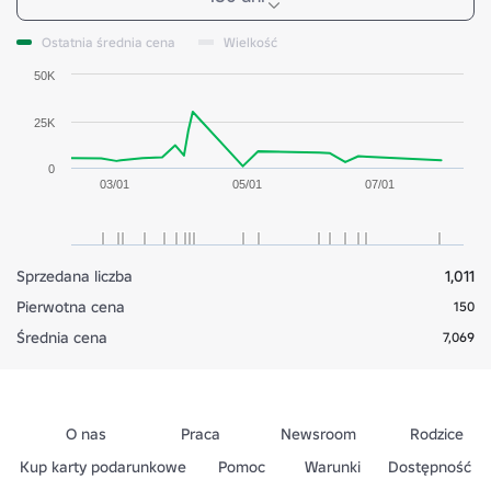
Ostatnia średnia cena
Wielkość
50K
25K
0
03/01
05/01
07/01
Sprzedana liczba
1,011
Pierwotna cena
150
Średnia cena
7,069
O nas
Praca
Newsroom
Rodzice
Kup karty podarunkowe
Pomoc
Warunki
Dostępność