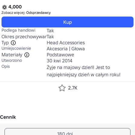
4,000
Zobacz więcej:
Odsprzedawcy
Kup
Podlega handlowi
Tak
Okres przechowywania
Tak
Typ
Head Accessories
Umiejscowienie
Akcesoria | Głowa
Materiały
Podstawowe
Utworzono
30 kwi 2014
Opis
Żyje na majowy dzień! Jest to 
najpiękniejszy dzień w całym roku!
2.7K
Cennik
180 dni