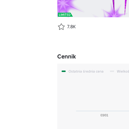
7.8K
Cennik
Ostatnia średnia cena
Wielko
03/01