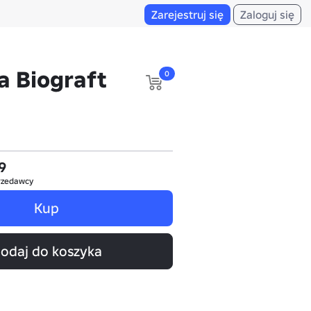
Zarejestruj się
Zaloguj się
a Biograft
0
9
rzedawcy
Kup
odaj do koszyka