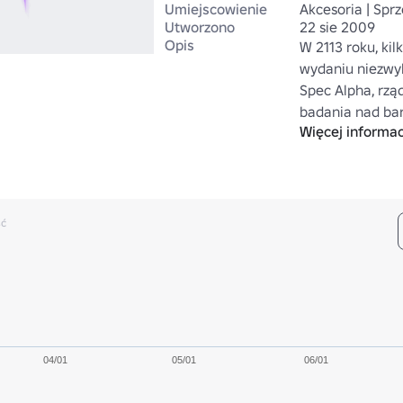
Umiejscowienie
Akcesoria | Sprz
Utworzono
22 sie 2009
Opis
W 2113 roku, kil
wydaniu niezwyk
Spec Alpha, rzą
badania nad bar
Więcej informac
Przełomem było
kucia samego os
węglowych. Nowa
obscenicznie dro
wyprodukowany
ść
04/01
05/01
06/01