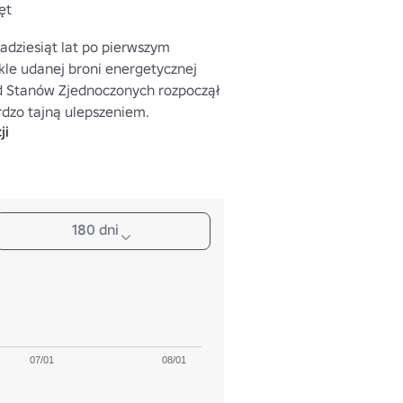
ęt
kadziesiąt lat po pierwszym 
le udanej broni energetycznej 
d Stanów Zjednoczonych rozpoczął 
dzo tajną ulepszeniem. 
ji
 użycie sztucznych diamentów do 
trza, a nie nanowłókien 
 broń była bardzo skuteczna, ale 
ga. Tylko sto zostało kiedykolwiek 
ch.
180 dni
07/01
08/01