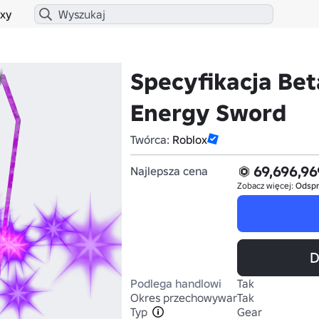
xy
Specyfikacja Bet
Energy Sword
Twórca:
Roblox
69,696,96
Najlepsza cena
Zobacz więcej:
Odsp
D
Podlega handlowi
Tak
Okres przechowywania
Tak
Typ
Gear