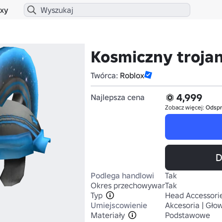
xy
Kosmiczny troja
Twórca:
Roblox
4,999
Najlepsza cena
Zobacz więcej:
Odsp
D
Podlega handlowi
Tak
Okres przechowywania
Tak
Typ
Head Accessori
Umiejscowienie
Akcesoria | Gło
Materiały
Podstawowe