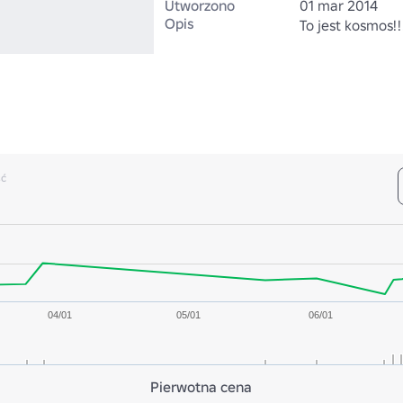
Utworzono
01 mar 2014
Opis
To jest kosmos!!!!
ść
04/01
05/01
06/01
Pierwotna cena