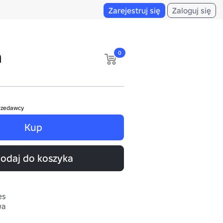
Zarejestruj się
Zaloguj się
n
0
rzedawcy
Kup
odaj do koszyka
es
wa