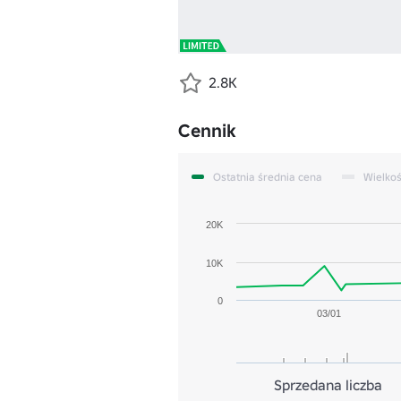
2.8K
Cennik
Ostatnia średnia cena
Wielko
20K
10K
0
03/01
Sprzedana liczba