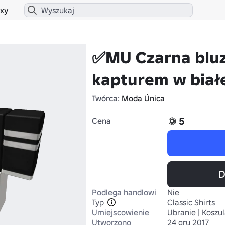
xy
✅MU Czarna bluz
kapturem w biał
Twórca:
Moda Única
5
Cena
D
Podlega handlowi
Nie
Typ
Classic Shirts
Umiejscowienie
Ubranie | Koszu
Utworzono
24 gru 2017