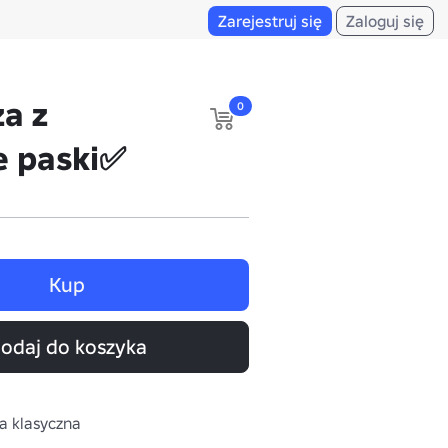
Zarejestruj się
Zaloguj się
a z
0
e paski✅
Kup
odaj do koszyka
la klasyczna