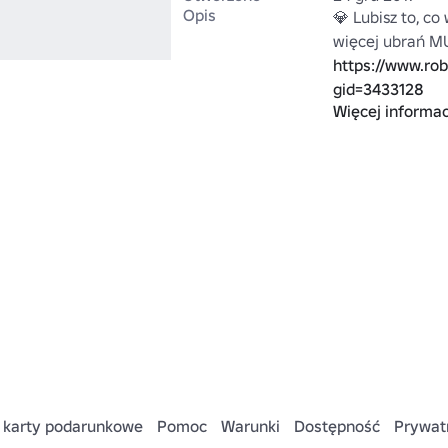
Opis
💎 Lubisz to, co 
https://www.ro
gid=3433128
Więcej informac
MU x SynxChaz
 karty podarunkowe
Pomoc
Warunki
Dostępność
Prywat