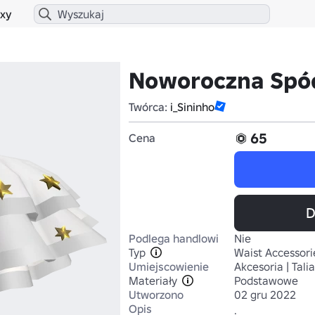
xy
Noworoczna Spó
Twórca:
i_Sininho
65
Cena
D
Podlega handlowi
Nie
Typ
Waist Accessori
Umiejscowienie
Akcesoria | Talia
Materiały
Podstawowe
Utworzono
02 gru 2022
Opis
.